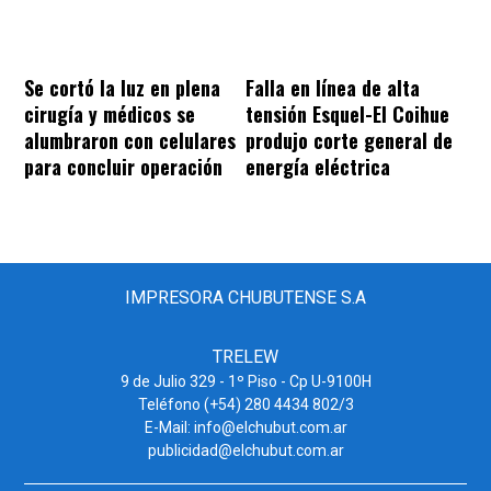
Se cortó la luz en plena
Falla en línea de alta
cirugía y médicos se
tensión Esquel-El Coihue
alumbraron con celulares
produjo corte general de
para concluir operación
energía eléctrica
IMPRESORA CHUBUTENSE S.A
TRELEW
9 de Julio 329 - 1º Piso - Cp U-9100H
Teléfono (+54) 280 4434 802/3
E-Mail: info@elchubut.com.ar
publicidad@elchubut.com.ar