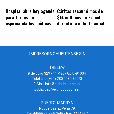
Hospital abre hoy agenda
Cáritas recaudó más de
para turnos de
$14 millones en Esquel
especialidades médicas
durante la colecta anual
IMPRESORA CHUBUTENSE S.A
TRELEW
9 de Julio 329 - 1º Piso - Cp U-9100H
Teléfono (+54) 280 4434 802/3
E-Mail: info@elchubut.com.ar
publicidad@elchubut.com.ar
PUERTO MADRYN
Roque Sáenz Peña 79
Tel: 4455555. 4457545 / Fax: 4454567