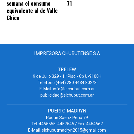
71
semana el consumo
equivalente al de Valle
Chico
IMPRESORA CHUBUTENSE S.A
TRELEW
9 de Julio 329 - 1º Piso - Cp U-9100H
Teléfono (+54) 280 4434 802/3
E-Mail: info@elchubut.com.ar
publicidad@elchubut.com.ar
PUERTO MADRYN
Roque Sáenz Peña 79
Tel: 4455555. 4457545 / Fax: 4454567
E-Mail: elchubutmadryn2015@gmail.com