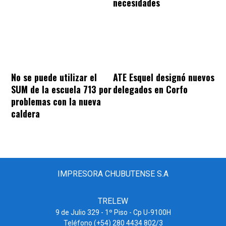
necesidades
ATE Esquel designó nuevos
No se puede utilizar el
delegados en Corfo
SUM de la escuela 713 por
problemas con la nueva
caldera
IMPRESORA CHUBUTENSE S.A
TRELEW
9 de Julio 329 - 1º Piso - Cp U-9100H
Teléfono (+54) 280 4434 802/3