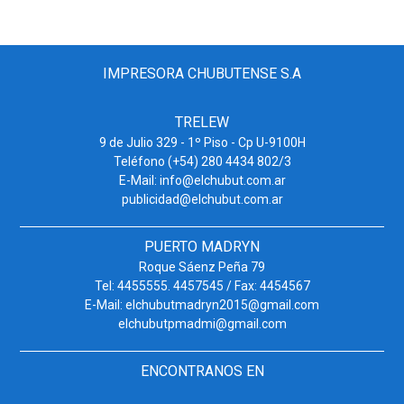
IMPRESORA CHUBUTENSE S.A
TRELEW
9 de Julio 329 - 1º Piso - Cp U-9100H
Teléfono (+54) 280 4434 802/3
E-Mail: info@elchubut.com.ar
publicidad@elchubut.com.ar
PUERTO MADRYN
Roque Sáenz Peña 79
Tel: 4455555. 4457545 / Fax: 4454567
E-Mail: elchubutmadryn2015@gmail.com
elchubutpmadmi@gmail.com
ENCONTRANOS EN