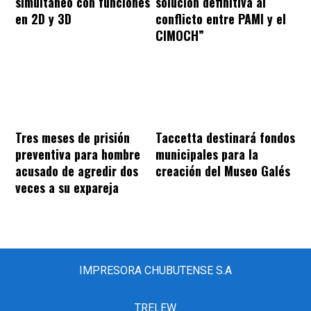
simultáneo con funciones
solución definitiva al
en 2D y 3D
conflicto entre PAMI y el
CIMOCH”
Tres meses de prisión
Taccetta destinará fondos
preventiva para hombre
municipales para la
acusado de agredir dos
creación del Museo Galés
veces a su expareja
IMPRESORA CHUBUTENSE S.A
TRELEW