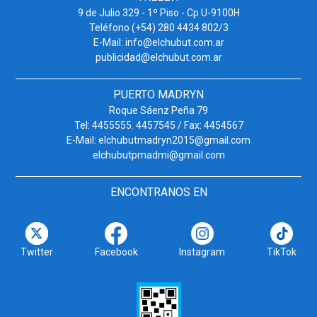
9 de Julio 329 - 1º Piso - Cp U-9100H
Teléfono (+54) 280 4434 802/3
E-Mail: info@elchubut.com.ar
publicidad@elchubut.com.ar
PUERTO MADRYN
Roque Sáenz Peña 79
Tel: 4455555. 4457545 / Fax: 4454567
E-Mail: elchubutmadryn2015@gmail.com
elchubutpmadmi@gmail.com
ENCONTRANOS EN
Twitter
Facebook
Instagram
TikTok