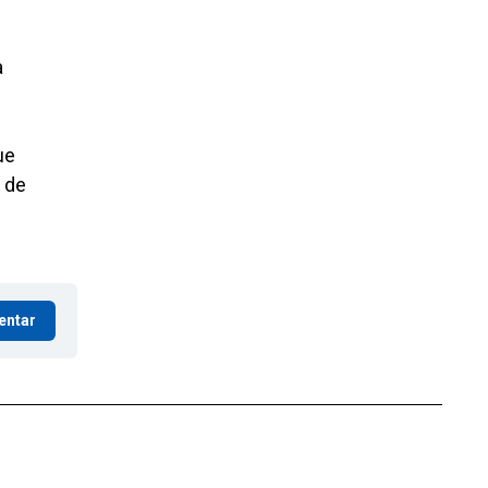
a
ue
s de
entar