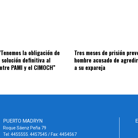
"Tenemos la obligación de
Tres meses de prisión prev
solución definitiva al
hombre acusado de agredir
entre PAMI y el CIMOCH”
a su expareja
PUERTO MADRYN
Roque Sáenz Peña 79
Tel: 4455555. 4457545 / Fax: 4454567