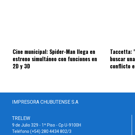
Cine municipal: Spider-Man llega en
Taccetta: 
estreno simultáneo con funciones en
buscar una 
2D y 3D
conflicto 
IMPRESORA CHUBUTENSE S.A
TRELEW
9 de Julio 329 - 1º Piso - Cp U-9100H
Teléfono (+54) 280 4434 802/3