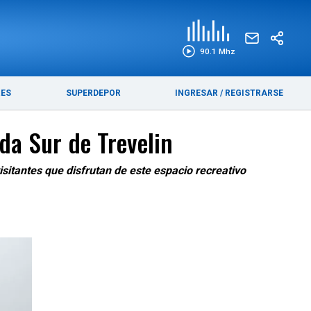
EDICIÓN IMPRESA
FUNEBRES
90.1 Mhz
RES
SUPERDEPOR
INGRESAR
/
REGISTRARSE
da Sur de Trevelin
sitantes que disfrutan de este espacio recreativo