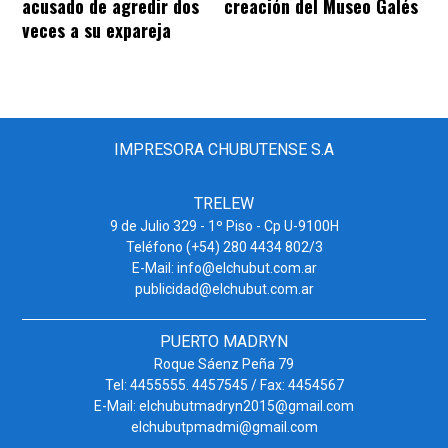
acusado de agredir dos
creación del Museo Galés
veces a su expareja
IMPRESORA CHUBUTENSE S.A
TRELEW
9 de Julio 329 - 1º Piso - Cp U-9100H
Teléfono (+54) 280 4434 802/3
E-Mail: info@elchubut.com.ar
publicidad@elchubut.com.ar
PUERTO MADRYN
Roque Sáenz Peña 79
Tel: 4455555. 4457545 / Fax: 4454567
E-Mail: elchubutmadryn2015@gmail.com
elchubutpmadmi@gmail.com