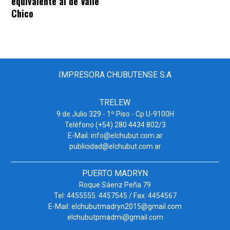
equivalente al de Valle
Chico
IMPRESORA CHUBUTENSE S.A
TRELEW
9 de Julio 329 - 1º Piso - Cp U-9100H
Teléfono (+54) 280 4434 802/3
E-Mail: info@elchubut.com.ar
publicidad@elchubut.com.ar
PUERTO MADRYN
Roque Sáenz Peña 79
Tel: 4455555. 4457545 / Fax: 4454567
E-Mail: elchubutmadryn2015@gmail.com
elchubutpmadmi@gmail.com