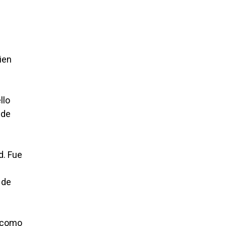
ien
llo
 de
d. Fue
 de
o como