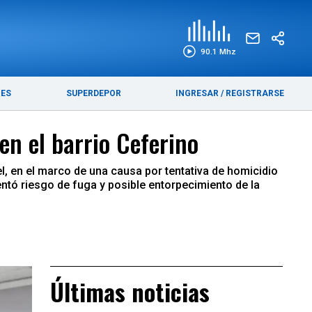
EDICIÓN IMPRESA
FUNEBRES
90.1 Mhz
RES
SUPERDEPOR
INGRESAR
/
REGISTRARSE
en el barrio Ceferino
l, en el marco de una causa por tentativa de homicidio
ntó riesgo de fuga y posible entorpecimiento de la
Últimas noticias