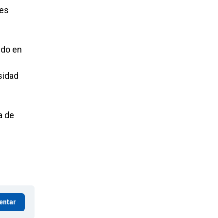
res
ido en
sidad
a de
entar