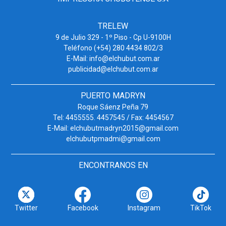
TRELEW
9 de Julio 329 - 1º Piso - Cp U-9100H
Teléfono (+54) 280 4434 802/3
E-Mail: info@elchubut.com.ar
publicidad@elchubut.com.ar
PUERTO MADRYN
Roque Sáenz Peña 79
Tel: 4455555. 4457545 / Fax: 4454567
E-Mail: elchubutmadryn2015@gmail.com
elchubutpmadmi@gmail.com
ENCONTRANOS EN
Twitter
Facebook
Instagram
TikTok