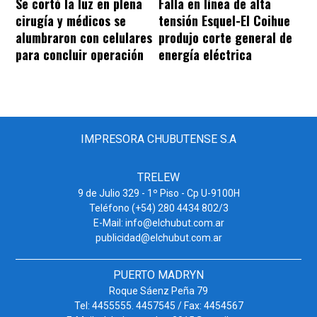
Se cortó la luz en plena
Falla en línea de alta
cirugía y médicos se
tensión Esquel-El Coihue
alumbraron con celulares
produjo corte general de
para concluir operación
energía eléctrica
IMPRESORA CHUBUTENSE S.A
TRELEW
9 de Julio 329 - 1º Piso - Cp U-9100H
Teléfono (+54) 280 4434 802/3
E-Mail: info@elchubut.com.ar
publicidad@elchubut.com.ar
PUERTO MADRYN
Roque Sáenz Peña 79
Tel: 4455555. 4457545 / Fax: 4454567