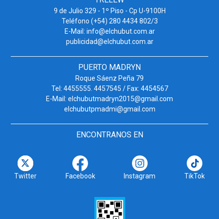
9 de Julio 329 - 1º Piso - Cp U-9100H
Teléfono (+54) 280 4434 802/3
E-Mail: info@elchubut.com.ar
publicidad@elchubut.com.ar
PUERTO MADRYN
Roque Sáenz Peña 79
Tel: 4455555. 4457545 / Fax: 4454567
E-Mail: elchubutmadryn2015@gmail.com
elchubutpmadmi@gmail.com
ENCONTRANOS EN
Twitter
Facebook
Instagram
TikTok