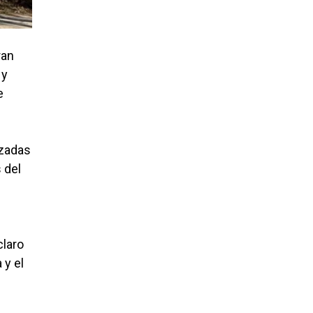
ran
 y
e
azadas
 del
claro
 y el