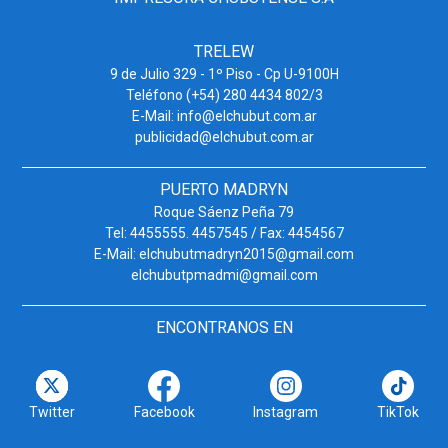
TRELEW
9 de Julio 329 - 1º Piso - Cp U-9100H
Teléfono (+54) 280 4434 802/3
E-Mail: info@elchubut.com.ar
publicidad@elchubut.com.ar
PUERTO MADRYN
Roque Sáenz Peña 79
Tel: 4455555. 4457545 / Fax: 4454567
E-Mail: elchubutmadryn2015@gmail.com
elchubutpmadmi@gmail.com
ENCONTRANOS EN
Twitter
Facebook
Instagram
TikTok