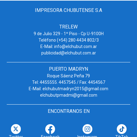
IMPRESORA CHUBUTENSE S.A
TRELEW
9 de Julio 329 - 1º Piso - Cp U-9100H
Teléfono (+54) 280 4434 802/3
E-Mail: info@elchubut.com.ar
publicidad@elchubut.com.ar
PUERTO MADRYN
Roque Sáenz Peña 79
Tel: 4455555. 4457545 / Fax: 4454567
E-Mail: elchubutmadryn2015@gmail.com
elchubutpmadmi@gmail.com
ENCONTRANOS EN
Twitter
Facebook
Instagram
TikTok