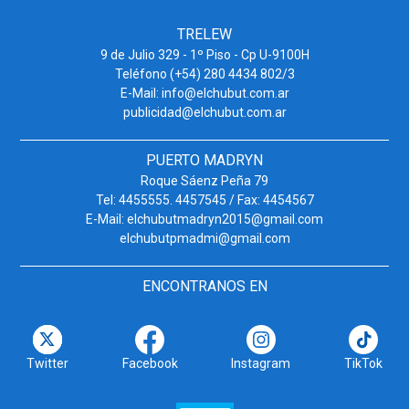
TRELEW
9 de Julio 329 - 1º Piso - Cp U-9100H
Teléfono (+54) 280 4434 802/3
E-Mail: info@elchubut.com.ar
publicidad@elchubut.com.ar
PUERTO MADRYN
Roque Sáenz Peña 79
Tel: 4455555. 4457545 / Fax: 4454567
E-Mail: elchubutmadryn2015@gmail.com
elchubutpmadmi@gmail.com
ENCONTRANOS EN
Twitter
Facebook
Instagram
TikTok