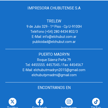
IMPRESORA CHUBUTENSE S.A
TRELEW
9 de Julio 329 - 1º Piso - Cp U-9100H
Teléfono (+54) 280 4434 802/3
E-Mail: info@elchubut.com.ar
publicidad@elchubut.com.ar
PUERTO MADRYN
Roque Sáenz Peña 79
Tel: 4455555. 4457545 / Fax: 4454567
E-Mail: elchubutmadryn2015@gmail.com
elchubutpmadmi@gmail.com
ENCONTRANOS EN
Twitter
Facebook
Instagram
TikTok