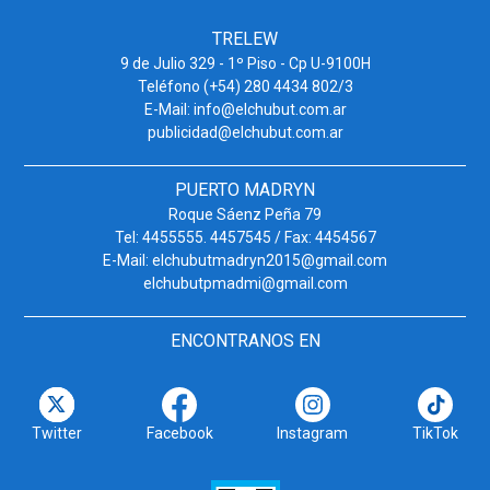
TRELEW
9 de Julio 329 - 1º Piso - Cp U-9100H
Teléfono (+54) 280 4434 802/3
E-Mail: info@elchubut.com.ar
publicidad@elchubut.com.ar
PUERTO MADRYN
Roque Sáenz Peña 79
Tel: 4455555. 4457545 / Fax: 4454567
E-Mail: elchubutmadryn2015@gmail.com
elchubutpmadmi@gmail.com
ENCONTRANOS EN
Twitter
Facebook
Instagram
TikTok