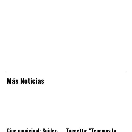
Más Noticias
Cine municipal: Spider-
Taccetta: "Tenemos la