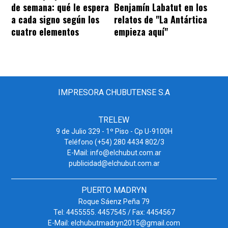
de semana: qué le espera
Benjamín Labatut en los
a cada signo según los
relatos de "La Antártica
cuatro elementos
empieza aquí"
IMPRESORA CHUBUTENSE S.A
TRELEW
9 de Julio 329 - 1º Piso - Cp U-9100H
Teléfono (+54) 280 4434 802/3
E-Mail: info@elchubut.com.ar
publicidad@elchubut.com.ar
PUERTO MADRYN
Roque Sáenz Peña 79
Tel: 4455555. 4457545 / Fax: 4454567
E-Mail: elchubutmadryn2015@gmail.com