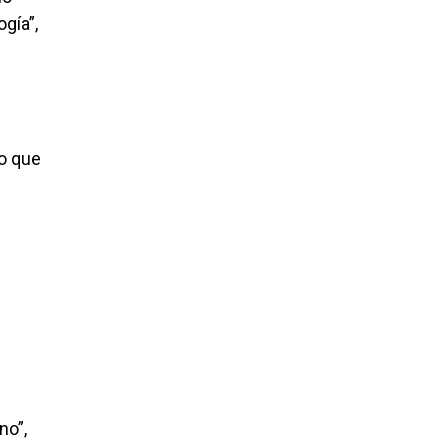
gía”,
to que
no”,