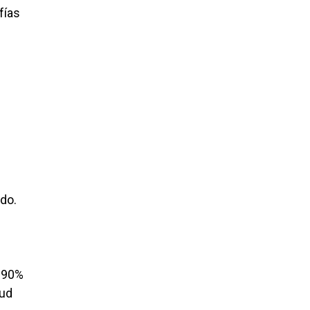
fías
ado.
l 90%
tud