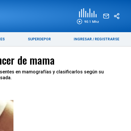
EDICIÓN IMPRESA
FUNEBRES
90.1 Mhz
RES
SUPERDEPOR
INGRESAR
/
REGISTRARSE
áncer de mama
esentes en mamografías y clasificarlos según su
esada.