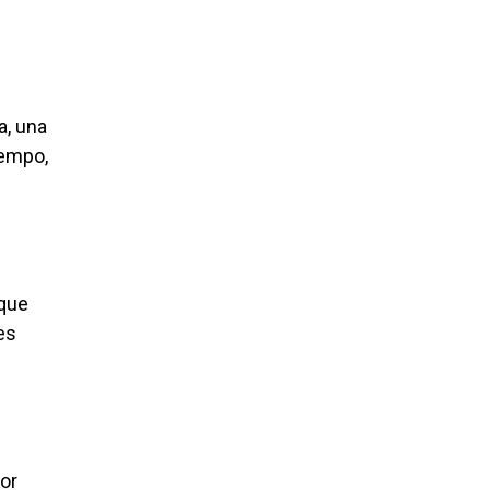
a, una
iempo,
 que
es
or