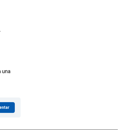
r
n una
entar