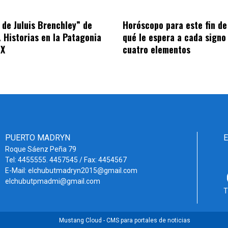
s de Juluis Brenchley” de
Horóscopo para este fin d
. Historias en la Patagonia
qué le espera a cada signo
IX
cuatro elementos
PUERTO MADRYN
Roque Sáenz Peña 79
Tel: 4455555. 4457545 / Fax: 4454567
E-Mail: elchubutmadryn2015@gmail.com
elchubutpmadmi@gmail.com
T
Mustang Cloud - CMS para portales de noticias