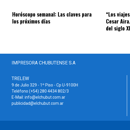
Horóscopo semanal: Las claves para
“Los viaje
los próximos días
Cesar Aira
del siglo X
IMPRESORA CHUBUTENSE S.A
TRELEW
9 de Julio 329 - 1º Piso - Cp U-9100H
Teléfono (+54) 280 4434 802/3
E-Mail: info@elchubut.com.ar
publicidad@elchubut.com.ar