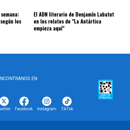
e semana:
El ADN literario de Benjamín Labatut
 según los
en los relatos de "La Antártica
empieza aquí"
ENCONTRANOS EN
witter
Facebook
Instagram
TikTok