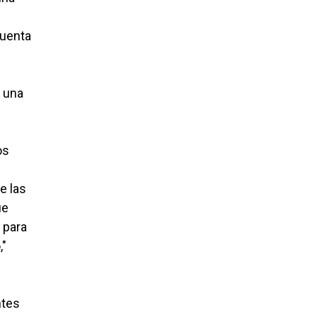
cuenta
, una
os
e las
ue
 para
,"
ntes