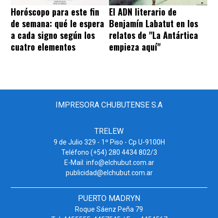
Horóscopo para este fin
El ADN literario de
de semana: qué le espera
Benjamín Labatut en los
a cada signo según los
relatos de "La Antártica
cuatro elementos
empieza aquí"
IMPRESORA CHUBUTENSE S.A
TRELEW
9 de Julio 329 - 1º Piso - Cp U-9100H
Teléfono (+54) 280 4434 802/3
E-Mail: info@elchubut.com.ar
publicidad@elchubut.com.ar
PUERTO MADRYN
Roque Sáenz Peña 79