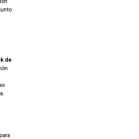
ión
junto
ok de
ción
vas
a.
 para