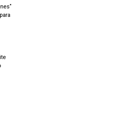
enes"
 para
ite
o