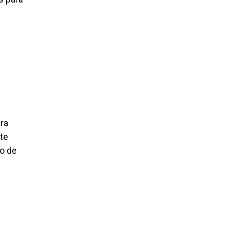
bra
 te
to de