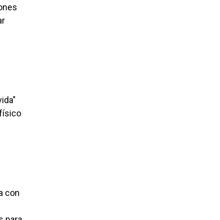
iones
ar
ida"
físico
ra con
s para