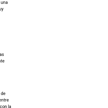
, una
uy
sas
nte
 de
entre
con la