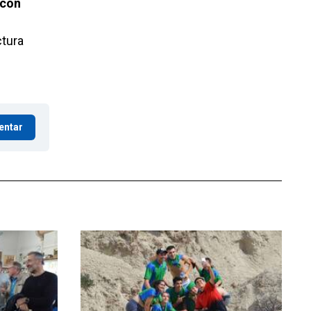
 con
ctura
entar