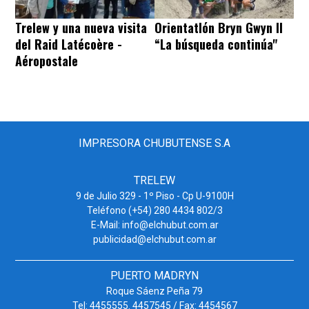
Trelew y una nueva visita
Orientatlón Bryn Gwyn II
del Raid Latécoère -
“La búsqueda continúa"
Aéropostale
IMPRESORA CHUBUTENSE S.A
TRELEW
9 de Julio 329 - 1º Piso - Cp U-9100H
Teléfono (+54) 280 4434 802/3
E-Mail: info@elchubut.com.ar
publicidad@elchubut.com.ar
PUERTO MADRYN
Roque Sáenz Peña 79
Tel: 4455555. 4457545 / Fax: 4454567