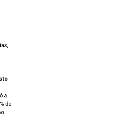
ias,
sto
ó a
0% de
no