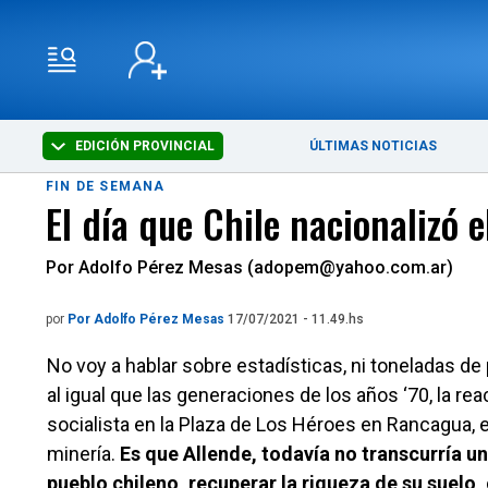
EDICIÓN PROVINCIAL
ÚLTIMAS NOTICIAS
FIN DE SEMANA
El día que Chile nacionalizó e
Por Adolfo Pérez Mesas (adopem@yahoo.com.ar)
por
Por Adolfo Pérez Mesas
17/07/2021 - 11.49.hs
No voy a hablar sobre estadísticas, ni toneladas de
al igual que las generaciones de los años ‘70, la r
socialista en la Plaza de Los Héroes en Rancagua, 
minería.
Es que Allende, todavía no transcurría u
pueblo chileno, recuperar la riqueza de su suelo,