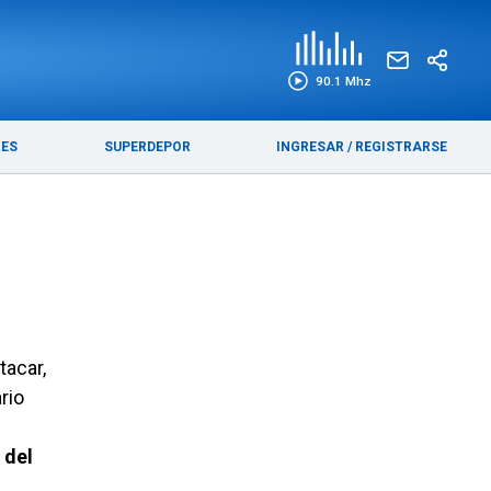
EDICIÓN IMPRESA
FUNEBRES
90.1 Mhz
RES
SUPERDEPOR
INGRESAR
/
REGISTRARSE
tacar,
rio
 del