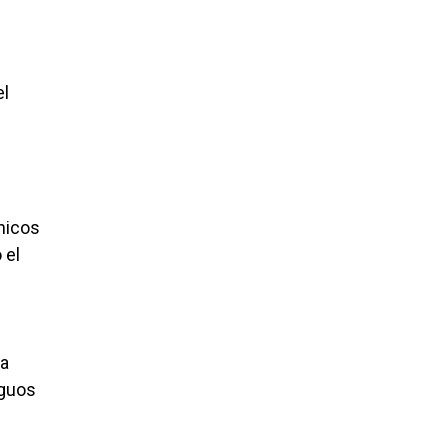
el
cnicos
 el
ja
iguos