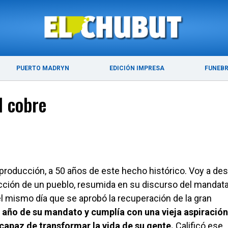
ÚLTIMAS NOTICIAS
PUERTO MADRYN
PUERTO MADRYN
EDICIÓN IMPRESA
FUNEB
l cobre
 producción, a 50 años de este hecho histórico. Voy a des
eacción de un pueblo, resumida en su discurso del mandata
el mismo día que se aprobó la recuperación de la gran
n año de su mandato y cumplía con una vieja aspiración
 capaz de transformar la vida de su gente.
Calificó ese