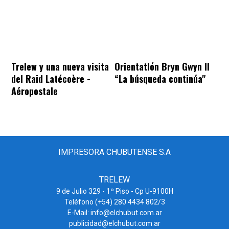
Trelew y una nueva visita
Orientatlón Bryn Gwyn II
del Raid Latécoère -
“La búsqueda continúa"
Aéropostale
IMPRESORA CHUBUTENSE S.A
TRELEW
9 de Julio 329 - 1º Piso - Cp U-9100H
Teléfono (+54) 280 4434 802/3
E-Mail: info@elchubut.com.ar
publicidad@elchubut.com.ar