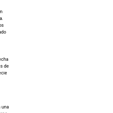
an
a.
os
tado
secha
es de
ecie
n una