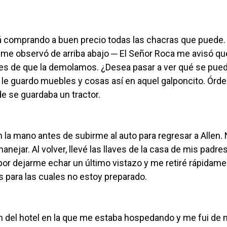
tá comprando a buen precio todas las chacras que puede.
oel me observó de arriba abajo ─ El Señor Roca me avisó qu
ntes de que la demolamos. ¿Desea pasar a ver qué se pue
o le guardo muebles y cosas así en aquel galponcito. Órd
de se guardaba un tractor.
n la mano antes de subirme al auto para regresar a Allen.
ejar. Al volver, llevé las llaves de la casa de mis padres
 por dejarme echar un último vistazo y me retiré rápidam
 para las cuales no estoy preparado.
n del hotel en la que me estaba hospedando y me fui de 