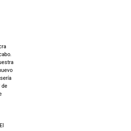
cra
cabo.
uestra
 nuevo
sería
r de
e
El