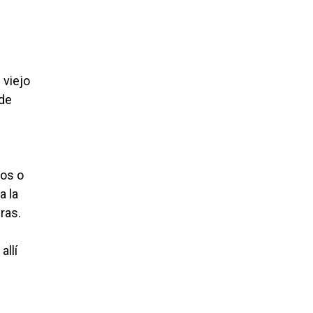
 viejo
 de
tos o
a la
ras.
allí