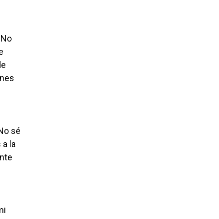
 No
e
de
enes
 No sé
 a la
ente
mi