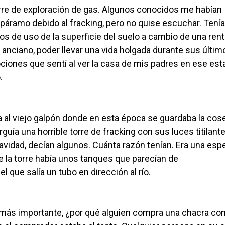
 torre de exploración de gas. Algunos conocidos me habían
 páramo debido al fracking, pero no quise escuchar. Tení
s de uso de la superficie del suelo a cambio de una rent
 anciano, poder llevar una vida holgada durante sus últim
ociones que sentí al ver la casa de mis padres en ese es
.
a al viejo galpón donde en esta época se guardaba la co
uía una horrible torre de fracking con sus luces titilant
navidad, decían algunos. Cuánta razón tenían. Era una esp
e la torre había unos tanques que parecían de
 que salía un tubo en dirección al río.
 más importante, ¿por qué alguien compra una chacra co