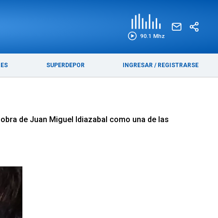
EDICIÓN IMPRESA
FUNEBRES
90.1 Mhz
RES
SUPERDEPOR
INGRESAR
/
REGISTRARSE
a obra de Juan Miguel Idiazabal como una de las