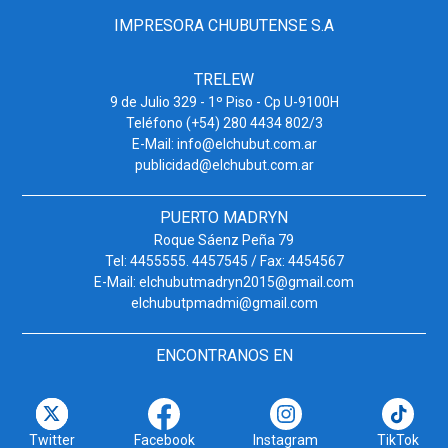
IMPRESORA CHUBUTENSE S.A
TRELEW
9 de Julio 329 - 1º Piso - Cp U-9100H
Teléfono (+54) 280 4434 802/3
E-Mail: info@elchubut.com.ar
publicidad@elchubut.com.ar
PUERTO MADRYN
Roque Sáenz Peña 79
Tel: 4455555. 4457545 / Fax: 4454567
E-Mail: elchubutmadryn2015@gmail.com
elchubutpmadmi@gmail.com
ENCONTRANOS EN
Twitter
Facebook
Instagram
TikTok