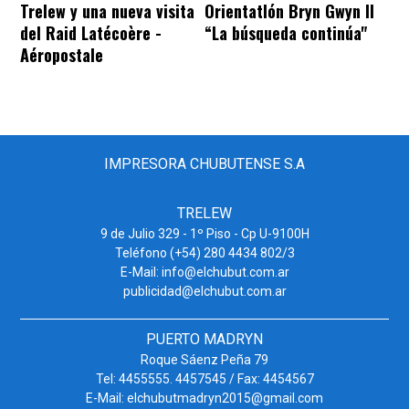
Trelew y una nueva visita
Orientatlón Bryn Gwyn II
del Raid Latécoère -
“La búsqueda continúa"
Aéropostale
IMPRESORA CHUBUTENSE S.A
TRELEW
9 de Julio 329 - 1º Piso - Cp U-9100H
Teléfono (+54) 280 4434 802/3
E-Mail: info@elchubut.com.ar
publicidad@elchubut.com.ar
PUERTO MADRYN
Roque Sáenz Peña 79
Tel: 4455555. 4457545 / Fax: 4454567
E-Mail: elchubutmadryn2015@gmail.com