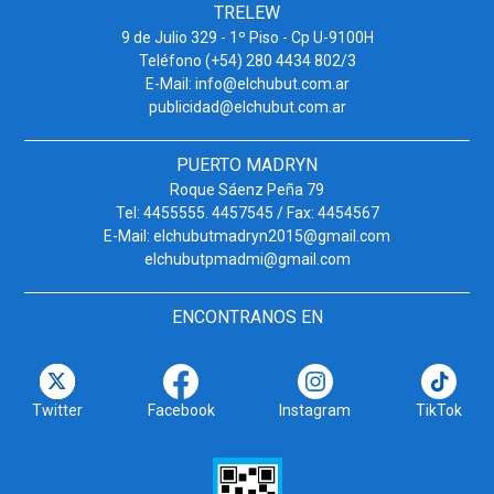
TRELEW
9 de Julio 329 - 1º Piso - Cp U-9100H
Teléfono (+54) 280 4434 802/3
E-Mail: info@elchubut.com.ar
publicidad@elchubut.com.ar
PUERTO MADRYN
Roque Sáenz Peña 79
Tel: 4455555. 4457545 / Fax: 4454567
E-Mail: elchubutmadryn2015@gmail.com
elchubutpmadmi@gmail.com
ENCONTRANOS EN
Twitter
Facebook
Instagram
TikTok