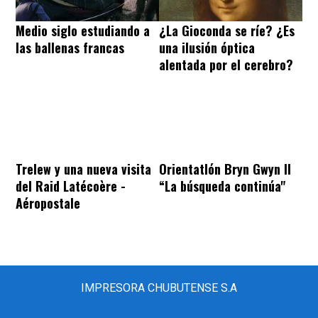
Medio siglo estudiando a
¿La Gioconda se ríe? ¿Es
las ballenas francas
una ilusión óptica
alentada por el cerebro?
Trelew y una nueva visita
Orientatlón Bryn Gwyn II
del Raid Latécoère -
“La búsqueda continúa"
Aéropostale
IMPRESORA CHUBUTENSE S.A