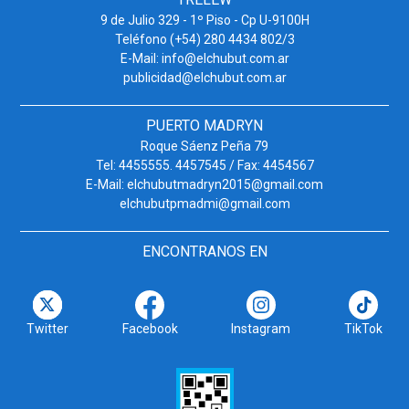
9 de Julio 329 - 1º Piso - Cp U-9100H
Teléfono (+54) 280 4434 802/3
E-Mail: info@elchubut.com.ar
publicidad@elchubut.com.ar
PUERTO MADRYN
Roque Sáenz Peña 79
Tel: 4455555. 4457545 / Fax: 4454567
E-Mail: elchubutmadryn2015@gmail.com
elchubutpmadmi@gmail.com
ENCONTRANOS EN
Twitter
Facebook
Instagram
TikTok