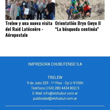
Trelew y una nueva visita
Orientatlón Bryn Gwyn II
del Raid Latécoère -
“La búsqueda continúa"
Aéropostale
IMPRESORA CHUBUTENSE S.A
TRELEW
9 de Julio 329 - 1º Piso - Cp U-9100H
Teléfono (+54) 280 4434 802/3
E-Mail: info@elchubut.com.ar
publicidad@elchubut.com.ar