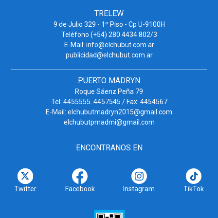
TRELEW
9 de Julio 329 - 1º Piso - Cp U-9100H
Teléfono (+54) 280 4434 802/3
E-Mail: info@elchubut.com.ar
publicidad@elchubut.com.ar
PUERTO MADRYN
Roque Sáenz Peña 79
Tel: 4455555. 4457545 / Fax: 4454567
E-Mail: elchubutmadryn2015@gmail.com
elchubutpmadmi@gmail.com
ENCONTRANOS EN
Twitter
Facebook
Instagram
TikTok