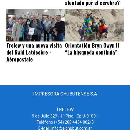
alentada por el cerebro?
Trelew y una nueva visita
Orientatlón Bryn Gwyn II
del Raid Latécoère -
“La búsqueda continúa"
Aéropostale
IMPRESORA CHUBUTENSE S.A
TRELEW
9 de Julio 329 - 1º Piso - Cp U-9100H
Teléfono (+54) 280 4434 802/3
E-Mail: info@elchubut.com.ar