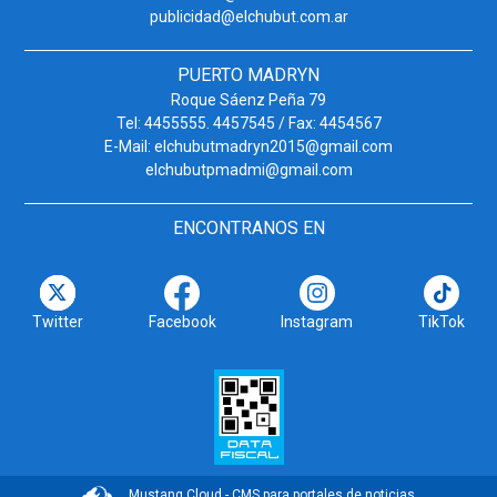
publicidad@elchubut.com.ar
PUERTO MADRYN
Roque Sáenz Peña 79
Tel: 4455555. 4457545 / Fax: 4454567
E-Mail: elchubutmadryn2015@gmail.com
elchubutpmadmi@gmail.com
ENCONTRANOS EN
Twitter
Facebook
Instagram
TikTok
Mustang Cloud - CMS para portales de noticias