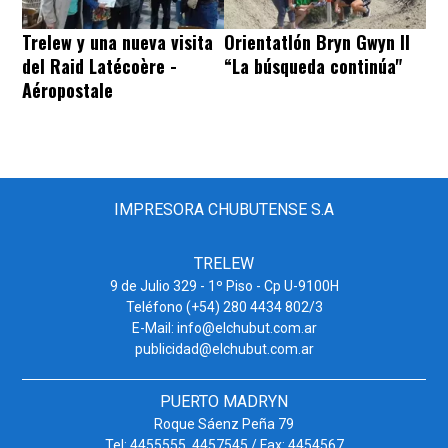
Trelew y una nueva visita
Orientatlón Bryn Gwyn II
del Raid Latécoère -
“La búsqueda continúa"
Aéropostale
IMPRESORA CHUBUTENSE S.A
TRELEW
9 de Julio 329 - 1º Piso - Cp U-9100H
Teléfono (+54) 280 4434 802/3
E-Mail: info@elchubut.com.ar
publicidad@elchubut.com.ar
PUERTO MADRYN
Roque Sáenz Peña 79
Tel: 4455555. 4457545 / Fax: 4454567