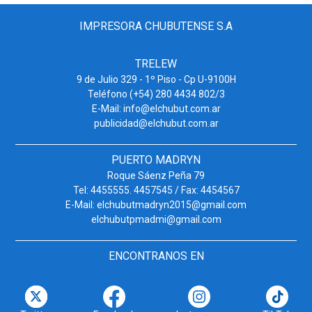
IMPRESORA CHUBUTENSE S.A
TRELEW
9 de Julio 329 - 1º Piso - Cp U-9100H
Teléfono (+54) 280 4434 802/3
E-Mail: info@elchubut.com.ar
publicidad@elchubut.com.ar
PUERTO MADRYN
Roque Sáenz Peña 79
Tel: 4455555. 4457545 / Fax: 4454567
E-Mail: elchubutmadryn2015@gmail.com
elchubutpmadmi@gmail.com
ENCONTRANOS EN