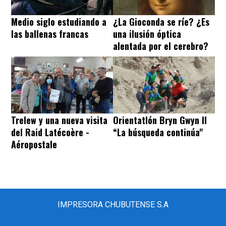
Medio siglo estudiando a
¿La Gioconda se ríe? ¿Es
las ballenas francas
una ilusión óptica
alentada por el cerebro?
Trelew y una nueva visita
Orientatlón Bryn Gwyn II
del Raid Latécoère -
“La búsqueda continúa"
Aéropostale
IMPRESORA CHUBUTENSE S.A