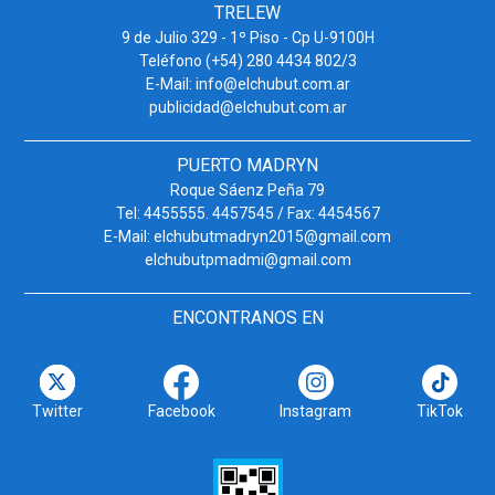
TRELEW
9 de Julio 329 - 1º Piso - Cp U-9100H
Teléfono (+54) 280 4434 802/3
E-Mail: info@elchubut.com.ar
publicidad@elchubut.com.ar
PUERTO MADRYN
Roque Sáenz Peña 79
Tel: 4455555. 4457545 / Fax: 4454567
E-Mail: elchubutmadryn2015@gmail.com
elchubutpmadmi@gmail.com
ENCONTRANOS EN
Twitter
Facebook
Instagram
TikTok