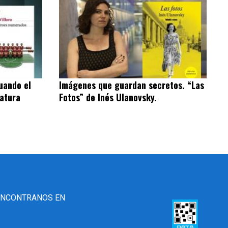
uando el
Imágenes que guardan secretos. “Las
ratura
Fotos” de Inés Ulanovsky.
ENCONTRANOS EN