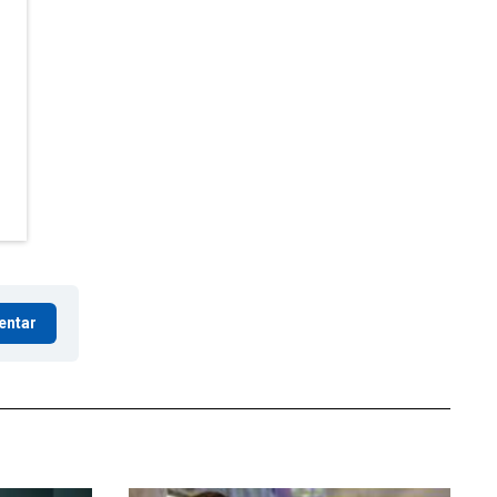
entar