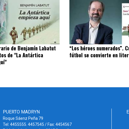
erario de Benjamín Labatut
“Los héroes numerados”. C
atos de "La Antártica
fútbol se convierte en lite
uí"
PUERTO MADRYN
Roque Sáenz Peña 79
Tel: 4455555. 4457545 / Fax: 4454567