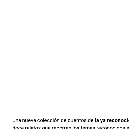
Una nueva colección de cuentos de
la ya
reconocid
doce relatos que recorren los temas reconocidos en