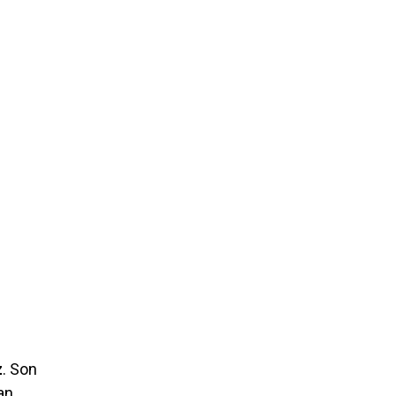
z
. Son
an