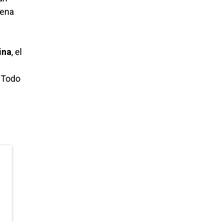
uena
ina
, el
. Todo