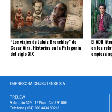
“Los viajes de Juluis Brenchley” de
El ADN lit
Cesar Aira. Historias en la Patagonia
en los rel
del siglo XIX
empieza aq
IMPRESORA CHUBUTENSE S.A
TRELEW
9 de Julio 329 - 1º Piso - Cp U-9100H
Teléfono (+54) 280 4434 802/3