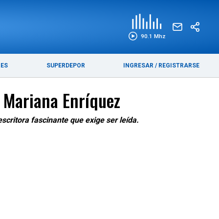
EDICIÓN IMPRESA
FUNEBRES
90.1 Mhz
RES
SUPERDEPOR
INGRESAR
/
REGISTRARSE
 Mariana Enríquez
critora fascinante que exige ser leída.