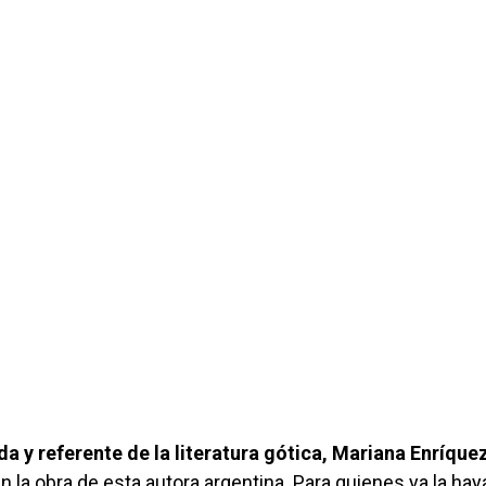
a y referente de la literatura gótica, Mariana Enríque
 la obra de esta autora argentina. Para quienes ya la hay