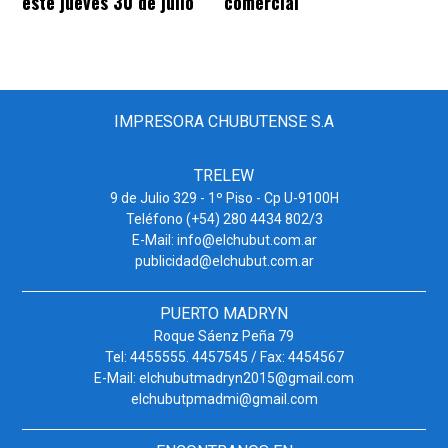
este jueves 30 de julio
comercial
IMPRESORA CHUBUTENSE S.A
TRELEW
9 de Julio 329 - 1º Piso - Cp U-9100H
Teléfono (+54) 280 4434 802/3
E-Mail: info@elchubut.com.ar
publicidad@elchubut.com.ar
PUERTO MADRYN
Roque Sáenz Peña 79
Tel: 4455555. 4457545 / Fax: 4454567
E-Mail: elchubutmadryn2015@gmail.com
elchubutpmadmi@gmail.com