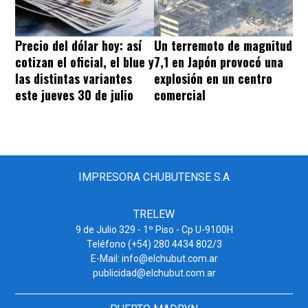
Precio del dólar hoy: así
Un terremoto de magnitud
cotizan el oficial, el blue y
7,1 en Japón provocó una
las distintas variantes
explosión en un centro
este jueves 30 de julio
comercial
IMPRESORA CHUBUTENSE S.A
TRELEW
9 de Julio 329 - 1º Piso - Cp U-9100H
Teléfono (+54) 280 4434 802/3
E-Mail: info@elchubut.com.ar
publicidad@elchubut.com.ar