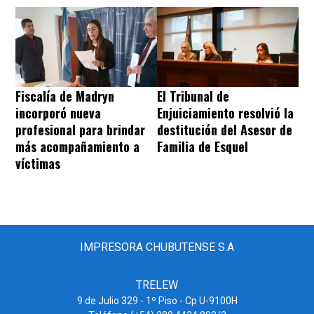
Fiscalía de Madryn
El Tribunal de
incorporó nueva
Enjuiciamiento resolvió la
profesional para brindar
destitución del Asesor de
más acompañamiento a
Familia de Esquel
víctimas
IMPRESORA CHUBUTENSE S.A
TRELEW
9 de Julio 329 - 1º Piso - Cp U-9100H