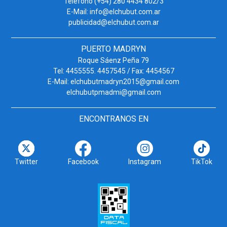
Teléfono (+54) 280 4434 802/3
E-Mail: info@elchubut.com.ar
publicidad@elchubut.com.ar
PUERTO MADRYN
Roque Sáenz Peña 79
Tel: 4455555. 4457545 / Fax: 4454567
E-Mail: elchubutmadryn2015@gmail.com
elchubutpmadmi@gmail.com
ENCONTRANOS EN
Twitter
Facebook
Instagram
TikTok