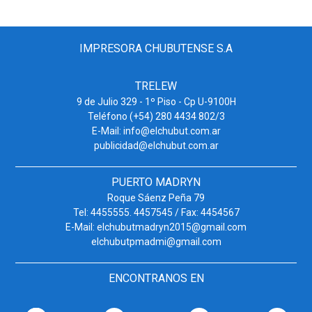
IMPRESORA CHUBUTENSE S.A
TRELEW
9 de Julio 329 - 1º Piso - Cp U-9100H
Teléfono (+54) 280 4434 802/3
E-Mail: info@elchubut.com.ar
publicidad@elchubut.com.ar
PUERTO MADRYN
Roque Sáenz Peña 79
Tel: 4455555. 4457545 / Fax: 4454567
E-Mail: elchubutmadryn2015@gmail.com
elchubutpmadmi@gmail.com
ENCONTRANOS EN