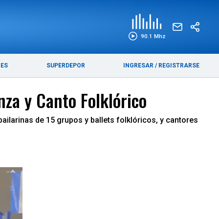
EDICIÓN IMPRESA
FUNEBRES
90.1 Mhz
RES
SUPERDEPOR
INGRESAR
/
REGISTRARSE
nza y Canto Folklórico
ailarinas de 15 grupos y ballets folklóricos, y cantores