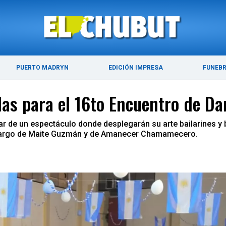
ÚLTIMAS NOTICIAS
PUERTO MADRYN
PUERTO MADRYN
EDICIÓN IMPRESA
FUNEB
das para el 16to Encuentro de Da
tar de un espectáculo donde desplegarán su arte bailarines y b
á a cargo de Maite Guzmán y de Amanecer Chamamecero.