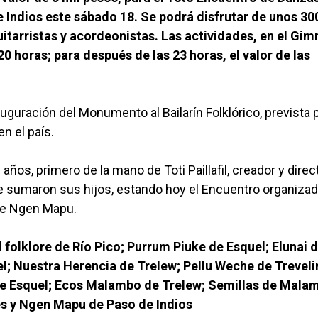
e Indios este sábado 18. Se podrá disfrutar de unos 30
guitarristas y acordeonistas. Las actividades, en el Gim
 horas; para después de las 23 horas, el valor de las
uguración del Monumento al Bailarín Folklórico, prevista 
n el país.
ños, primero de la mano de Toti Paillafil, creador y direc
se sumaron sus hijos, estando hoy el Encuentro organiza
lle Ngen Mapu.
 folklore de Río Pico; Purrum Piuke de Esquel; Elunai 
; Nuestra Herencia de Trelew; Pellu Weche de Treveli
de Esquel; Ecos Malambo de Trelew; Semillas de Mala
les y Ngen Mapu de Paso de Indios