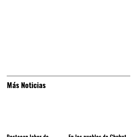
Más Noticias
Destacan labor de
En los pueblos de Chubut