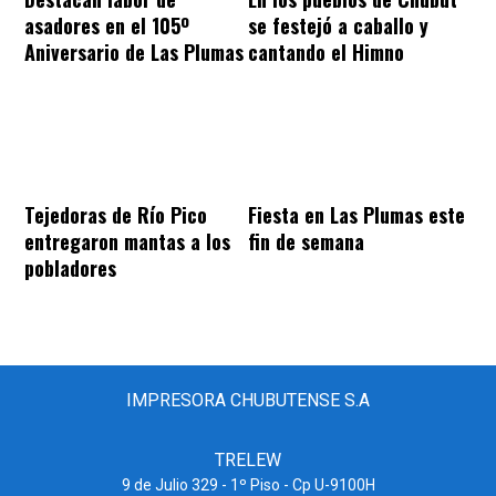
asadores en el 105º
se festejó a caballo y
Aniversario de Las Plumas
cantando el Himno
Tejedoras de Río Pico
Fiesta en Las Plumas este
entregaron mantas a los
fin de semana
pobladores
IMPRESORA CHUBUTENSE S.A
TRELEW
9 de Julio 329 - 1º Piso - Cp U-9100H