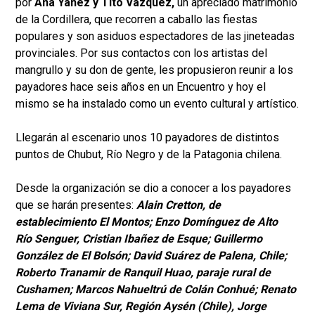
por
Ana Yáñez y Tito Vázquez,
un apreciado matrimonio
de la Cordillera, que recorren a caballo las fiestas
populares y son asiduos espectadores de las jineteadas
provinciales. Por sus contactos con los artistas del
mangrullo y su don de gente, les propusieron reunir a los
payadores hace seis años en un Encuentro y hoy el
mismo se ha instalado como un evento cultural y artístico.
Llegarán al escenario unos 10 payadores de distintos
puntos de Chubut, Río Negro y de la Patagonia chilena.
Desde la organización se dio a conocer a los payadores
que se harán presentes:
Alain Cretton, de
establecimiento El Montos; Enzo Domínguez de Alto
Río Senguer, Cristian Ibañez de Esque; Guillermo
González de El Bolsón; David Suárez de Palena, Chile;
Roberto Tranamir de Ranquil Huao, paraje rural de
Cushamen; Marcos Nahueltrú de Colán Conhué; Renato
Lema de Viviana Sur, Región Aysén (Chile), Jorge