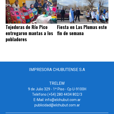
Tejedoras de Río Pico
Fiesta en Las Plumas este
entregaron mantas a los
fin de semana
pobladores
IMPRESORA CHUBUTENSE S.A
TRELEW
9 de Julio 329 - 1º Piso - Cp U-9100H
Teléfono (+54) 280 4434 802/3
E-Mail: info@elchubut.com.ar
publicidad@elchubut.com.ar