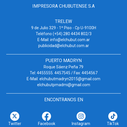
IMPRESORA CHUBUTENSE S.A
TRELEW
9 de Julio 329 - 1º Piso - Cp U-9100H
Teléfono (+54) 280 4434 802/3
E-Mail: info@elchubut.com.ar
publicidad@elchubut.com.ar
PUERTO MADRYN
Roque Sáenz Peña 79
Tel: 4455555. 4457545 / Fax: 4454567
E-Mail: elchubutmadryn2015@gmail.com
elchubutpmadmi@gmail.com
ENCONTRANOS EN
Twitter
Facebook
Instagram
TikTok