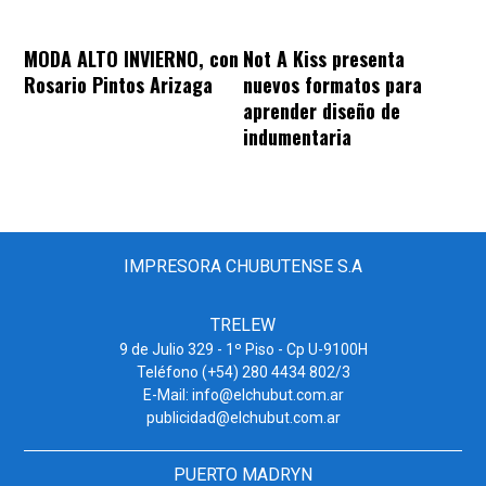
MODA ALTO INVIERNO, con
Not A Kiss presenta
Rosario Pintos Arizaga
nuevos formatos para
aprender diseño de
indumentaria
IMPRESORA CHUBUTENSE S.A
TRELEW
9 de Julio 329 - 1º Piso - Cp U-9100H
Teléfono (+54) 280 4434 802/3
E-Mail: info@elchubut.com.ar
publicidad@elchubut.com.ar
PUERTO MADRYN