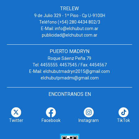
TRELEW
9 de Julio 329 - 1º Piso - Cp U-9100H
Teléfono (+54) 280 4434 802/3
E-Mail: info@elchubut.com.ar
publicidad@elchubut.com.ar
PUERTO MADRYN
Roque Sáenz Peña 79
Tel: 4455555. 4457545 / Fax: 4454567
E-Mail: elchubutmadryn2015@gmail.com
elchubutpmadmi@gmail.com
ENCONTRANOS EN
Twitter
Facebook
Instagram
TikTok