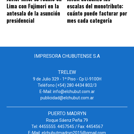
Lima con Fujimori en la
escalas del monotributo:
antesala de la asunción
cuánto puede facturar por
presidencial
mes cada categoría
IMPRESORA CHUBUTENSE S.A
TRELEW
9 de Julio 329 - 1º Piso - Cp U-9100H
Teléfono (+54) 280 4434 802/3
E-Mail: info@elchubut.com.ar
publicidad@elchubut.com.ar
PUERTO MADRYN
Roque Sáenz Peña 79
Tel: 4455555. 4457545 / Fax: 4454567
E-Mail: elchubutmadryn2015@gmail.com